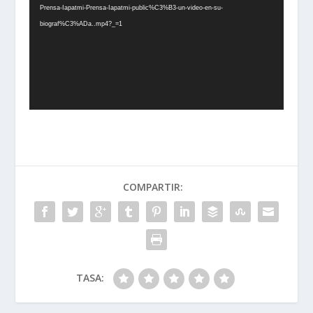
vídeo
Prensa-Iapatmi-Prensa-Iapatmi-public%C3%B3-un-video-en-su-
biograf%C3%ADa..mp4?_=1
COMPARTIR:
TASA: