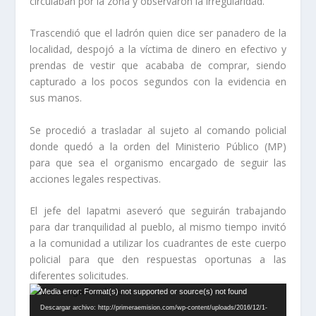
circulaban por la zona y observaron la irregularidad.
Trascendió que el ladrón quien dice ser panadero de la
localidad, despojó a la víctima de dinero en efectivo y
prendas de vestir que acababa de comprar, siendo
capturado a los pocos segundos con la evidencia en
sus manos.
Se procedió a trasladar al sujeto al comando policial
donde quedó a la orden del Ministerio Público (MP)
para que sea el organismo encargado de seguir las
acciones legales respectivas.
El jefe del Iapatmi aseveró que seguirán trabajando
para dar tranquilidad al pueblo, al mismo tiempo invitó
a la comunidad a utilizar los cuadrantes de este cuerpo
policial para que den respuestas oportunas a las
diferentes solicitudes.
Reproductor
Media error: Format(s) not supported or source(s) not found
de
Descargar archivo: http://primeraemision.com/wp-content/uploads/2016/12/1-