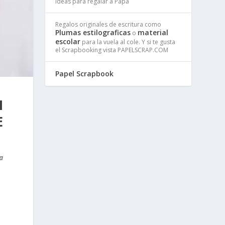
Ideas para regalar a Papa
Regalos originales de escritura como
Plumas estilograficas
material
o
escolar
para la vuela al cole. Y si te gusta
el Scrapbooking vista PAPELSCRAP.COM
Papel Scrapbook
N
E
a