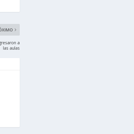
ÓXIMO
gresaron a
las aulas