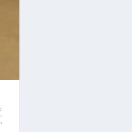
e
s
a