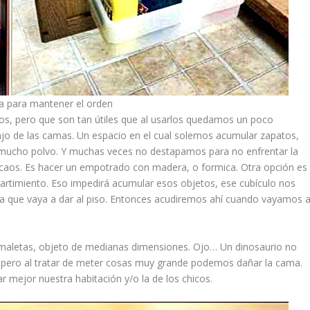
a para mantener el orden
, pero que son tan útiles que al usarlos quedamos un poco
 de las camas. Un espacio en el cual solemos acumular zapatos,
n mucho polvo. Y muchas veces no destapamos para no enfrentar la
e caos. Es hacer un empotrado con madera, o formica. Otra opción es
rtimiento. Eso impedirá acumular esos objetos, ese cubículo nos
osa que vaya a dar al piso. Entonces acudiremos ahí cuando vayamos 
aletas, objeto de medianas dimensiones. Ojo… Un dinosaurio no
, pero al tratar de meter cosas muy grande podemos dañar la cama.
mejor nuestra habitación y/o la de los chicos.