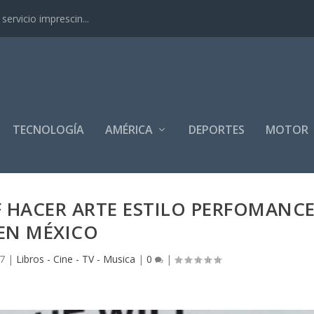
ervicio imprescin...
TECNOLOGÍA
AMÉRICA
DEPORTES
MOTOR
F HACER ARTE ESTILO PERFOMANC
EN MÉXICO
17
|
Libros - Cine - TV - Musica
|
0
|