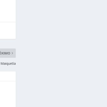
ÓXIMO
a Maiquetía