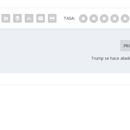
TASA:
PR
Trump se hace aliad