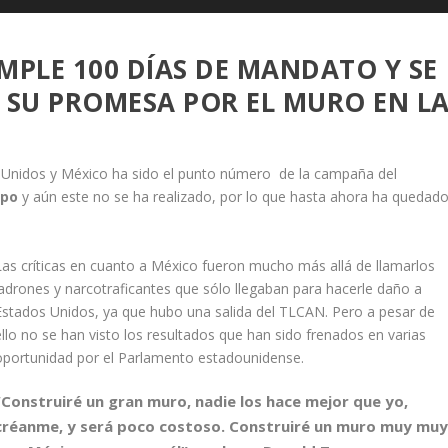
MPLE 100 DÍAS DE MANDATO Y SE
 SU PROMESA POR EL MURO EN L
s Unidos y México ha sido el punto número de la campaña del
mpo
y aún este no se ha realizado, por lo que hasta ahora ha quedad
Las críticas en cuanto a México fueron mucho más allá de llamarlos
ladrones y narcotraficantes que sólo llegaban para hacerle daño a
Estados Unidos, ya que hubo una salida del TLCAN. Pero a pesar de
ello no se han visto los resultados que han sido frenados en varias
oportunidad por el Parlamento estadounidense.
“Construiré un gran muro, nadie los hace mejor que yo,
créanme, y será poco costoso. Construiré un muro muy mu