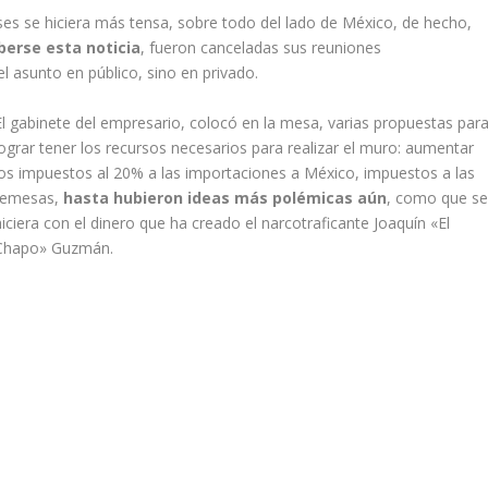
ses se hiciera más tensa, sobre todo del lado de México, de hecho,
berse esta noticia
, fueron canceladas sus reuniones
 asunto en público, sino en privado.
El gabinete del empresario, colocó en la mesa, varias propuestas par
lograr tener los recursos necesarios para realizar el muro: aumentar
los impuestos al 20% a las importaciones a México, impuestos a las
remesas,
hasta hubieron ideas más polémicas aún
, como que s
hiciera con el dinero que ha creado el narcotraficante Joaquín «El
Chapo» Guzmán.