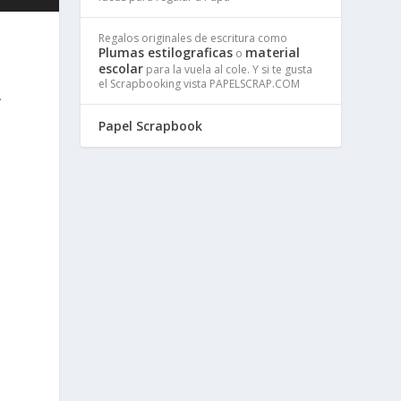
Regalos originales de escritura como
Plumas estilograficas
material
o
escolar
para la vuela al cole. Y si te gusta
A
el Scrapbooking vista PAPELSCRAP.COM
Papel Scrapbook
o
y