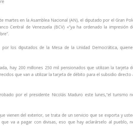
ste martes en la Asamblea Nacional (AN), el diputado por el Gran Pol
Banco Central de Venezuela (BCV) «“ya ha ordenado la impresión d
bre”.
 por los diputados de la Mesa de la Unidad Democrática, quiene
da, hay 200 millones 250 mil pensionados que utilizan la tarjeta d
idos que van a utilizar la tarjeta de débito para el subsidio directo 
robado por el presidente Nicolás Maduro este lunes,“el turismo n
ue vienen del exterior, se trata de un servicio que se exporta y uste
l que va a pagar con divisas, eso que hay aclarárselo al pueblo, n