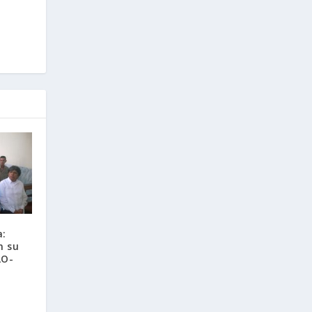
a:
n su
LO-