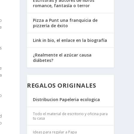
Escritoras y autores de libros
romance, fantasía o terror
o
Pizza a Punt una franquicia de
pizzería de éxito
e
Link in bio, el enlace en la biografía
s
¿Realmente el azúcar causa
diábetes?
e
a
REGALOS ORIGINALES
o
Distribucion Papeleria ecologica
Todo el material de escritorio y oficina para
d
tu casa
o
Ideas para regalar a Papa