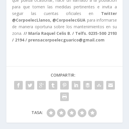
que pueda ocasionar, hace un llamado a la población
para que tomen las medidas pertinentes e invita a
seguir las cuentas oficiales en
Twitter
@CorpoelecLlanos, @CorpoelecGUA
para informarse
de manera oportuna sobre los mantenimientos en su
zona.
// María Raquel Celis B. / Telfs. 0235-500 2193
/ 2194 /
prensacorpoelecguarico@gmail.com
COMPARTIR:
TASA: