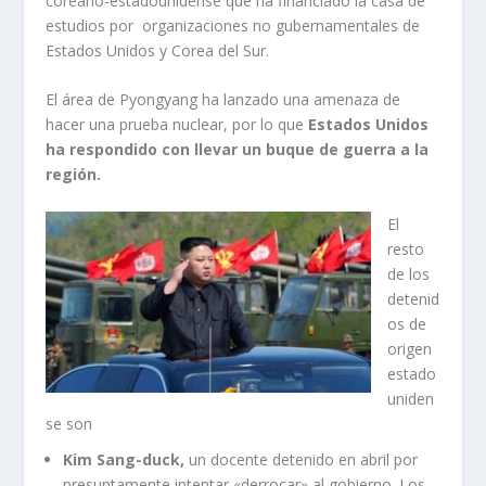
coreano-estadounidense que ha financiado la casa de
estudios por organizaciones no gubernamentales de
Estados Unidos y Corea del Sur.
El área de Pyongyang ha lanzado una amenaza de
hacer una prueba nuclear, por lo que
Estados Unidos
ha respondido con llevar un buque de guerra a la
región.
El
resto
de los
detenid
os de
origen
estado
uniden
se son
Kim Sang-duck,
un docente detenido en abril por
presuntamente intentar «derrocar» al gobierno. Los