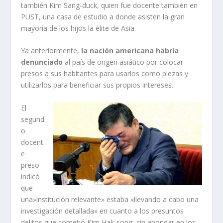
también Kim Sang-duck, quien fue docente también en
PUST, una casa de estudio a donde asisten la gran
mayoría de los hijos la élite de Asia.
Ya anteriormente,
la nación americana habría
denunciado
al país de origen asiático por colocar
presos a sus habitantes para usarlos como piezas y
utilizarlos para beneficiar sus propios intereses.
El
segund
o
docent
e
preso
indicó
que
una»institución relevante» estaba «llevando a cabo una
investigación detallada» en cuanto a los presuntos
delitos que cometió Kim Hak-song, sin ahondar en los