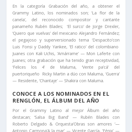
En la categoría Grabación del año, a obtener el
Grammy Latino, los nominados son; ‘La flor de la
canela’, del reconocido compositor y cantante
panameño Rubén Blades; ‘El surco’ de Jorge Drexler,
‘Quiero que vuelvas’ del mexicano Alejandro Fernández;
el pegajoso y superversionado tema ‘Despacito’con
Luis Fonsi y Daddy Yankee, ‘El ratico’ del colombiano
Juanes con Kali Uchis, ‘Amárrame’ — Mon Laferte con
Juanes; otra grabación que ha tenido gran receptividad,
‘Felices los 4’ de Maluma, ‘Vente pa’cá’ del
puertoriqueño Ricky Martin a dúo con Maluma, ‘Guerra’
— Residente, ‘Chantaje’ — Shakira con Maluma.
CONOCE A LOS NOMINADOS EN EL
RENGLÓN, EL ÁLBUM DEL AÑO
Por el Grammy Latino al mejor Álbum del año
destacan; ‘Salsa Big Band’ — Rubén Blades con
Roberto Delgado & Orquesta’Obras son amores ‘—
Antonio Carmona’A la mar’ — Vicente García, ‘Fénix’ —