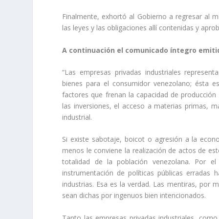
Finalmente, exhortó al Gobierno a regresar al ma
las leyes y las obligaciones allí contenidas y ap
A continuación el comunicado íntegro emiti
“Las empresas privadas industriales represent
bienes para el consumidor venezolano; ésta es
factores que frenan la capacidad de producción 
las inversiones, el acceso a materias primas, 
industrial.
Si existe sabotaje, boicot o agresión a la eco
menos le conviene la realización de actos de este
totalidad de la población venezolana. Por el 
instrumentación de políticas públicas erradas
industrias. Esa es la verdad. Las mentiras, por
sean dichas por ingenuos bien intencionados.
Tanto las empresas privadas industriales, como