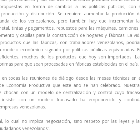
 propuestas en forma de cambios a las políticas públicas, con e
producción y distribución. Se requiere aumentar la producción d
manda de los venezolanos, pero también hay que incrementar la
 metal, tintas y pegamentos, repuestos para las máquinas, camiones 
mento y cabillas para la construcción de hogares y fábricas. La vid
productos que las fábricas, con trabajadores venezolanos, podría
un modelo económico signado por políticas públicas equivocadas. E
suficientes, muchos de los productos que hoy son importados. La
primas para que sean procesadas en fábricas establecidas en el país.
o en todas las reuniones de diálogo desde las mesas técnicas en e
s de Economía Productiva que este año se han celebrado. Nuestra
e chocan con un modelo de centralización y control cuyo fracas
n insistir con un modelo fracasado ha empobrecido y continú
empresas venezolanas.
, lo cual no implica negociación, sino respeto por las leyes y la
 ciudadanos venezolanos”.