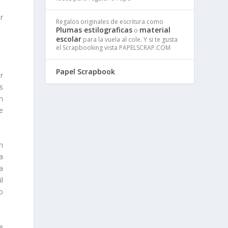
r
Regalos originales de escritura como
Plumas estilograficas
material
o
escolar
para la vuela al cole. Y si te gusta
el Scrapbooking vista PAPELSCRAP.COM
Papel Scrapbook
r
s
n
e
n
a
a
l
o
e