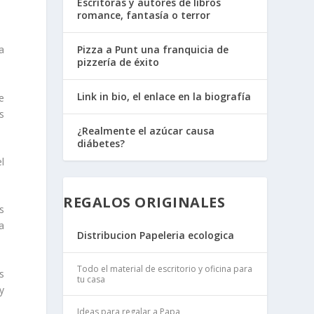
Escritoras y autores de libros
romance, fantasía o terror
a
Pizza a Punt una franquicia de
pizzería de éxito
Link in bio, el enlace en la biografía
e
s
¿Realmente el azúcar causa
diábetes?
l
REGALOS ORIGINALES
s
a
Distribucion Papeleria ecologica
Todo el material de escritorio y oficina para
s
tu casa
y
Ideas para regalar a Papa