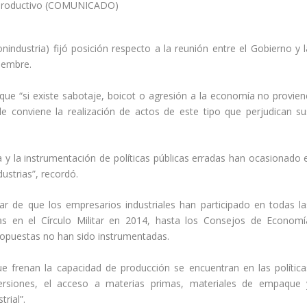
industria) fijó posición respecto a la reunión entre el Gobierno y l
iembre.
que “si existe sabotaje, boicot o agresión a la economía no provien
e conviene la realización de actos de este tipo que perjudican su
a y la instrumentación de políticas públicas erradas han ocasionado e
dustrias”, recordó.
r de que los empresarios industriales han participado en todas la
as en el Círculo Militar en 2014, hasta los Consejos de Economí
ropuestas no han sido instrumentadas.
ue frenan la capacidad de producción se encuentran en las política
versiones, el acceso a materias primas, materiales de empaque 
rial”.