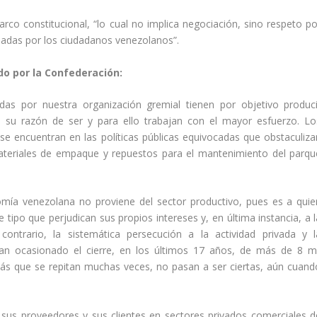
rco constitucional, “lo cual no implica negociación, sino respeto po
robadas por los ciudadanos venezolanos”.
do por la Confederación:
adas por nuestra organización gremial tienen por objetivo produci
 su razón de ser y para ello trabajan con el mayor esfuerzo. Lo
se encuentran en las políticas públicas equivocadas que obstaculiza
materiales de empaque y repuestos para el mantenimiento del parqu
nomía venezolana no proviene del sector productivo, pues es a quie
 tipo que perjudican sus propios intereses y, en última instancia, a l
contrario, la sistemática persecución a la actividad privada y l
 han ocasionado el cierre, en los últimos 17 años, de más de 8 mi
 más que se repitan muchas veces, no pasan a ser ciertas, aún cuand
 sus proveedores y sus clientes en sectores privados comerciales d