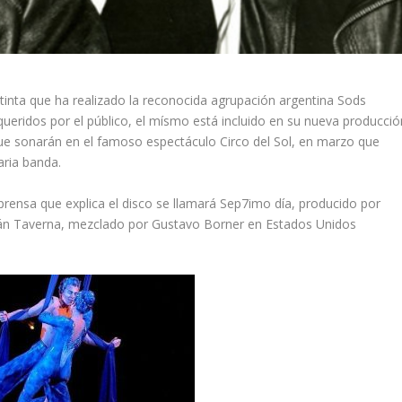
istinta que ha realizado la reconocida agrupación argentina Sods
ueridos por el público, el mísmo está incluido en su nueva producció
ue sonarán en el famoso espectáculo Circo del Sol, en marzo que
aria banda.
rensa que explica el disco se llamará Sep7imo día, producido por
rián Taverna, mezclado por Gustavo Borner en Estados Unidos