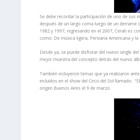
Se debe recordar la participación de uno de sus in
después de un largo coma luego de un derrame ce
1982 y 1997, regresando en el 2007, Cerati es co
como: De música ligera, Persiana Americana y la C
Desde ya, se puede disfrutar del nuevo single de
mejor muestra del concepto detrás del nuevo álb
También incluyeron temas que ya realizaron ante
incluídos en el show del Circo del Sol llamado: “
origen Buenos Aires el 9 de marzo.