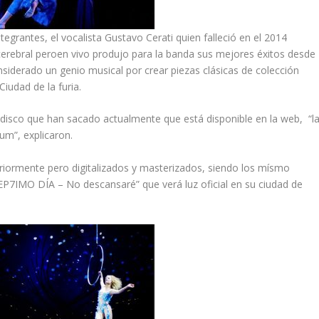
tegrantes, el vocalista Gustavo Cerati quien falleció en el 2014
rebral peroen vivo produjo para la banda sus mejores éxitos desde
nsiderado un genio musical por crear piezas clásicas de colección
iudad de la furia.
l disco que han sacado actualmente que está disponible en la web, “l
um”, explicaron.
riormente pero digitalizados y masterizados, siendo los mísmo
SEP7IMO DÍA – No descansaré” que verá luz oficial en su ciudad de