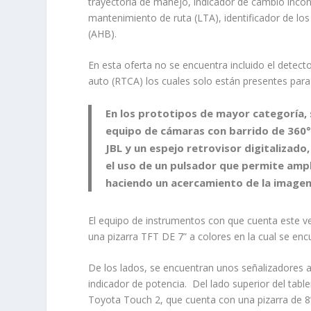
trayectoria de manejo, indicador de cambio incons
mantenimiento de ruta (LTA), identificador de los 
(AHB).
En esta oferta no se encuentra incluido el detecto
auto (RTCA) los cuales solo están presentes para 
En los prototipos de mayor categoría, 
equipo de cámaras con barrido de 360°
JBL y un espejo retrovisor digitalizad
el uso de un pulsador que permite ampli
haciendo un acercamiento de la image
El equipo de instrumentos con que cuenta este ve
una pizarra TFT DE 7” a colores en la cual se enc
De los lados, se encuentran unos señalizadores a
indicador de potencia. Del lado superior del tabl
Toyota Touch 2, que cuenta con una pizarra de 8”