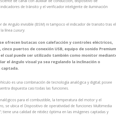
ciente de canal con auxiliar de conducción, dispositivo de
indicadores de tránsito y el verificador inteligente de iluminación
r de Angulo invisible (BSM) ni tampoco el indicador de transito tras e
la línea
Luxury
.
se ofrecen butacas con calefacción y controles eléctricos,
, cinco puertos de conexión USB, equipo de sonido Premiu
o, el cual puede ser utilizado también como monitor mediant
ar el ángulo visual ya sea regulando la inclinación o
n captada.
hículo es una combinación de tecnología analógica y digital; posee
uentra dispuesta casi todas las funciones.
nalógicos para el combustible, la temperatura del motor y el
ero, se ubica el Dispositivo de operatividad de funciones Multimedia
; tiene una calidad de nitidez óptima en las imágenes captadas y