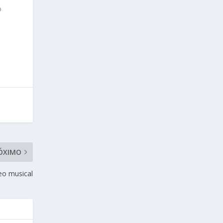
o
ÓXIMO
eo musical