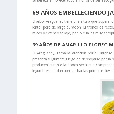
su belleza al florecer tuvo el honor de ser escog
69 AÑOS EMBELLECIENDO J
El árbol Araguaney tiene una altura que supera l
lento, pero de larga duración. El tronco es rect
raíces y extenso follaje, por lo cual es muy aprop
69 AÑOS DE AMARILLO FLORECI
El Araguaney, llama la atención por su intenso 
presenta fulgurante luego de deshojarse por la s
producen durante la época seca que comprende 
legumbres puedan aprovechar las primeras lluvias