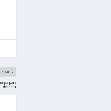
l
ÓXIMO
hampa para
delinquir